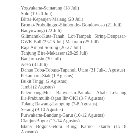
Yogyakarta-Semarang (18 Juli)
Solo (19-20 Juli)
Blitar-Kepanjen-Malang (20 Juli)
Bromo-Probolinggo-Situbondo- Bondowoso (21 Juli)
Banyuwangi (22 Juli)
Gilimanuk-Kuta-Tanah Lot-Tampak Siring-Denpasar-
GWK Bali (23-25 Juli) Mataram (25 Juli)
Raja Ampat-Sorong (26-27 Juli)
Tanjung Bira-Makassar (28-29 Juli)
Banjarmasin (30 Juli)
Aceh (31 Juli)
Danau Toba-Tobasa-Tapanuli Utara (31 Juli-1 Agustus)
Pekanbaru-Siak (1 Agustus)
Bukit Tinggi (2 Agustus)
Jambi (2 Agustus)
Palembang-Musi Banyuasin-Panukal Abab Lelatang
Ilir-Prabumulih-Ogan Ilir-OKI (3-7 Agustus)
Tulang Bawang-Lampung (7-8 Agustus)
Serang (9-10 Agustus)
Purwakarta-Bandung-Garut (10-12 Agustus)
Cianjur-Bogor (13-14 Agustus)
Istana Bogor-Gelora Bung Karno Jakarta (15-18
Agustus)