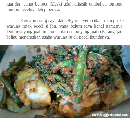
rata dan yahut banget. Meski udah dikasih tambahan lontong,
bumbu pecelnya tetep berasa.
Kemarin siang saya dan Oky menyempatkan mampir ke
warung rujak pecel si ibu, yang belum saya kenal namanya.
Dulunya yang jual ini ibunda dari si ibu yang jual sekarang, jadi
beliau meneruskan usaha warung rujak pecel ibundanya.