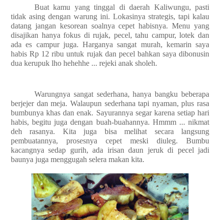
Buat kamu yang tinggal di daerah Kaliwungu, pasti
tidak asing dengan warung ini. Lokasinya strategis, tapi kalau
datang jangan kesorean soalnya cepet habisnya. Menu yang
disajikan hanya fokus di rujak, pecel, tahu campur, lotek dan
ada es campur juga. Harganya sangat murah, kemarin saya
habis Rp 12 ribu untuk rujak dan pecel bahkan saya dibonusin
dua kerupuk lho hehehhe ... rejeki anak sholeh.
Warungnya sangat sederhana, hanya bangku beberapa
berjejer dan meja. Walaupun sederhana tapi nyaman, plus rasa
bumbunya khas dan enak. Sayurannya segar karena setiap hari
habis, begitu juga dengan buah-buahannya. Hmmm ... nikmat
deh rasanya. Kita juga bisa melihat secara langsung
pembuatannya, prosesnya cepet meski diuleg. Bumbu
kacangnya sedap gurih, ada irisan daun jeruk di pecel jadi
baunya juga menggugah selera makan kita.