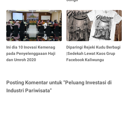
Ini dia 10 Inovasi Kemenag
Diparingi Rejeki Kudu Berbagi
pada Penyelenggaaan Haji
|Sedekah Lewat Kaos Grup
dan Umroh 2020
Facebook Kaliwungu
Posting Komentar untuk "Peluang Investasi di
Industri Pariwisata"