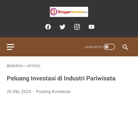
BERANDA
/
ARTIKEL
Peluang Investasi di Industri Pariwisata
26 Okt, 2025
Posting Komentar