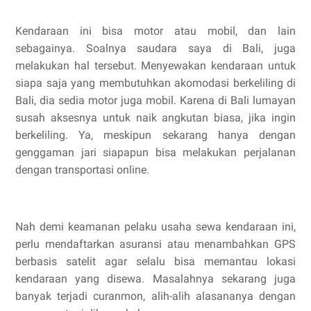
Kendaraan ini bisa motor atau mobil, dan lain
sebagainya. Soalnya saudara saya di Bali, juga
melakukan hal tersebut. Menyewakan kendaraan untuk
siapa saja yang membutuhkan akomodasi berkeliling di
Bali, dia sedia motor juga mobil. Karena di Bali lumayan
susah aksesnya untuk naik angkutan biasa, jika ingin
berkeliling. Ya, meskipun sekarang hanya dengan
genggaman jari siapapun bisa melakukan perjalanan
dengan transportasi online.
Nah demi keamanan pelaku usaha sewa kendaraan ini,
perlu mendaftarkan asuransi atau menambahkan GPS
berbasis satelit agar selalu bisa memantau lokasi
kendaraan yang disewa. Masalahnya sekarang juga
banyak terjadi curanmon, alih-alih alasananya dengan