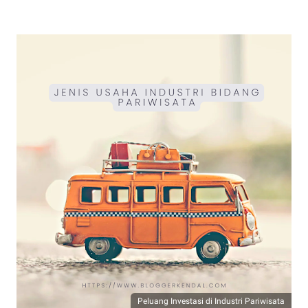
Peluang Investasi di Industri Pariwisata