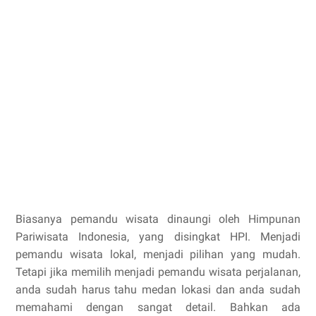
Biasanya pemandu wisata dinaungi oleh Himpunan
Pariwisata Indonesia, yang disingkat HPI. Menjadi
pemandu wisata lokal, menjadi pilihan yang mudah.
Tetapi jika memilih menjadi pemandu wisata perjalanan,
anda sudah harus tahu medan lokasi dan anda sudah
memahami dengan sangat detail. Bahkan ada