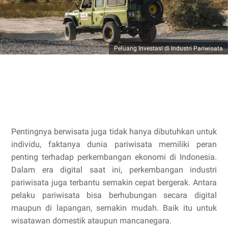
Peluang Investasi di Industri Pariwisata
Pentingnya berwisata juga tidak hanya dibutuhkan untuk
individu, faktanya dunia pariwisata memiliki peran
penting terhadap perkembangan ekonomi di Indonesia.
Dalam era digital saat ini, perkembangan industri
pariwisata juga terbantu semakin cepat bergerak. Antara
pelaku pariwisata bisa berhubungan secara digital
maupun di lapangan, semakin mudah. Baik itu untuk
wisatawan domestik ataupun mancanegara.