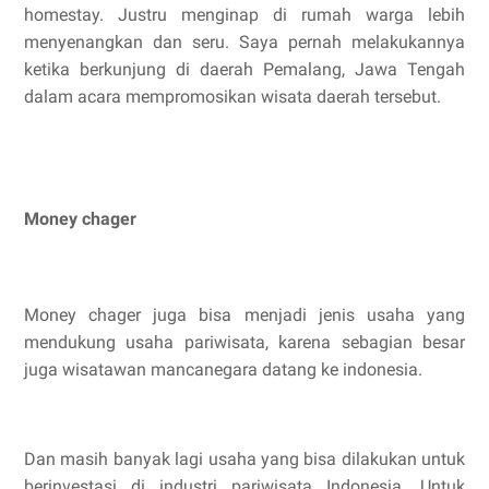
homestay. Justru menginap di rumah warga lebih
menyenangkan dan seru. Saya pernah melakukannya
ketika berkunjung di daerah Pemalang, Jawa Tengah
dalam acara mempromosikan wisata daerah tersebut.
Money chager
Money chager juga bisa menjadi jenis usaha yang
mendukung usaha pariwisata, karena sebagian besar
juga wisatawan mancanegara datang ke indonesia.
Dan masih banyak lagi usaha yang bisa dilakukan untuk
berinvestasi di industri pariwisata Indonesia. Untuk