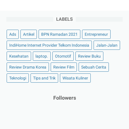
LABELS
Ads
Artikel
BPN Ramadan 2021
Entrepreneur
IndiHome Internet Provider Telkom Indonesia
Jalan-Jalan
Kesehatan
laptop.
Otomotif
Review Buku
Review Drama Korea
Review Film
Sebuah Cerita
Teknologi
Tips and Trik
Wisata Kuliner
Followers