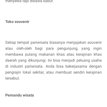
menyewa tapi dibawa kabur.
Toko souvenir
Setiap tempat pariwisata biasanya menjajakan souvenir
atau oleh-oleh bagi para pengunjung, yang ingin
membawa pulang makanan khas atau kerajinan khas
daerah yang dikunjungi. Ini bisa menjadi peluang usaha
di industri pariwisata. Anda bisa bekerjasama dengan
pengrajin lokal sekitar, atau membuat sendiri kerajinan
tersebut.
Pemandu wisata