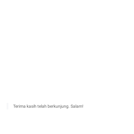
Terima kasih telah berkunjung. Salam!