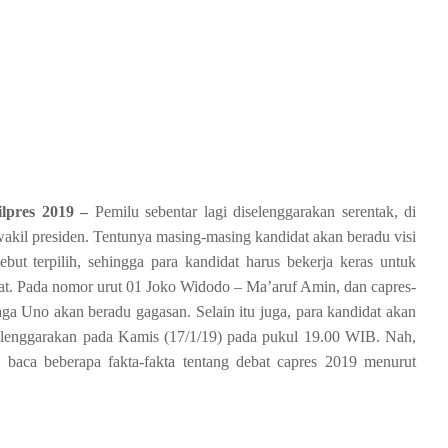
ilpres 2019 –
Pemilu sebentar lagi diselenggarakan serentak, di
wakil presiden. Tentunya masing-masing kandidat akan beradu visi
ebut terpilih, sehingga para kandidat harus bekerja keras untuk
t. Pada nomor urut 01 Joko Widodo – Ma’aruf Amin, dan capres-
a Uno akan beradu gagasan. Selain itu juga, para kandidat akan
elenggarakan pada Kamis (17/1/19) pada pukul 19.00 WIB. Nah,
a baca beberapa fakta-fakta tentang debat capres 2019
menurut