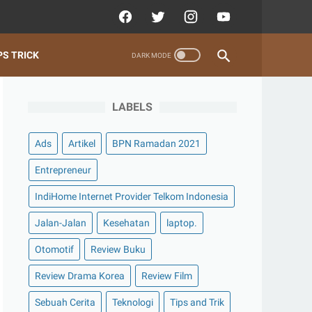
PS TRICK
LABELS
Ads
Artikel
BPN Ramadan 2021
Entrepreneur
IndiHome Internet Provider Telkom Indonesia
Jalan-Jalan
Kesehatan
laptop.
Otomotif
Review Buku
Review Drama Korea
Review Film
Sebuah Cerita
Teknologi
Tips and Trik