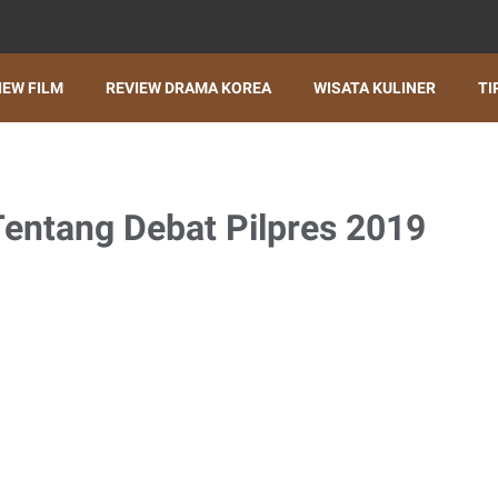
IEW FILM
REVIEW DRAMA KOREA
WISATA KULINER
TI
 Tentang Debat Pilpres 2019