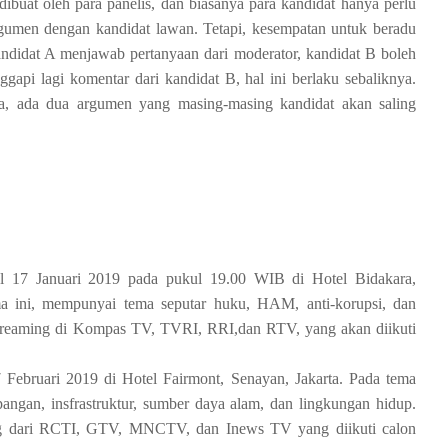
buat oleh para panelis, dan biasanya para kandidat hanya perlu
rgumen dengan kandidat lawan. Tetapi, kesempatan untuk beradu
andidat A menjawab pertanyaan dari moderator, kandidat B boleh
pi lagi komentar dari kandidat B, hal ini berlaku sebaliknya.
, ada dua argumen yang masing-masing kandidat akan saling
l 17 Januari 2019 pada pukul 19.00 WIB di Hotel Bidakara,
ma ini, mempunyai tema seputar huku, HAM, anti-korupsi, dan
streaming di Kompas TV, TVRI, RRI,dan RTV, yang akan diikuti
Februari 2019 di Hotel Fairmont, Senayan, Jakarta. Pada tema
pangan, insfrastruktur, sumber daya alam, dan lingkungan hidup.
ing dari RCTI, GTV, MNCTV, dan Inews TV yang diikuti calon