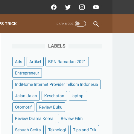
PS TRICK
LABELS
Ads
Artikel
BPN Ramadan 2021
Entrepreneur
IndiHome Internet Provider Telkom Indonesia
Jalan-Jalan
Kesehatan
laptop.
Otomotif
Review Buku
Review Drama Korea
Review Film
Sebuah Cerita
Teknologi
Tips and Trik