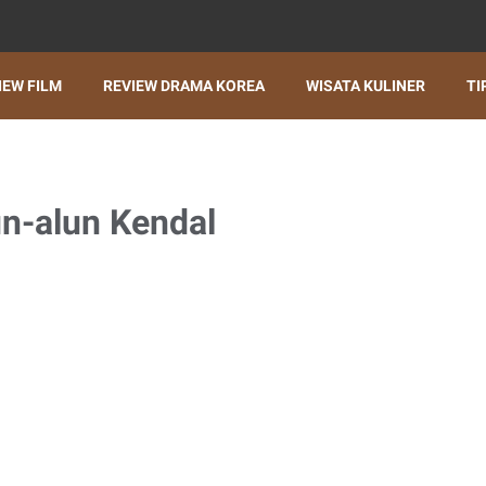
IEW FILM
REVIEW DRAMA KOREA
WISATA KULINER
TI
n-alun Kendal