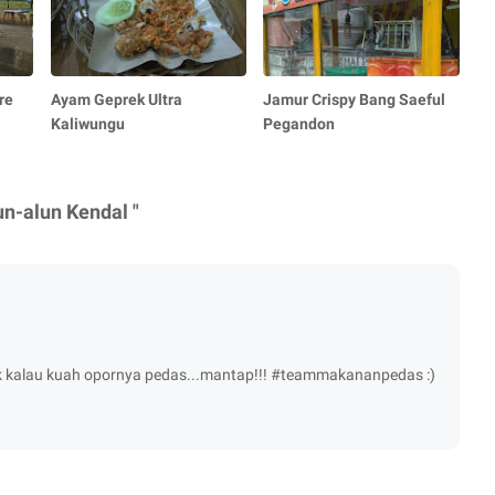
re
Ayam Geprek Ultra
Jamur Crispy Bang Saeful
Kaliwungu
Pegandon
n-alun Kendal "
 kalau kuah opornya pedas...mantap!!! #teammakananpedas :)