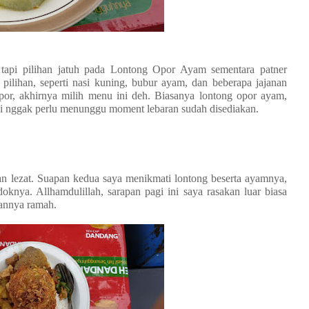
 tapi pilihan jatuh pada Lontong Opor Ayam sementara patner
ilihan, seperti nasi kuning, bubur ayam, dan beberapa jajanan
or, akhirnya milih menu ini deh. Biasanya lontong opor ayam,
ini nggak perlu menunggu moment lebaran sudah disediakan.
an lezat. Suapan kedua saya menikmati lontong beserta ayamnya,
knya. Allhamdulillah, sarapan pagi ini saya rasakan luar biasa
nannya ramah.