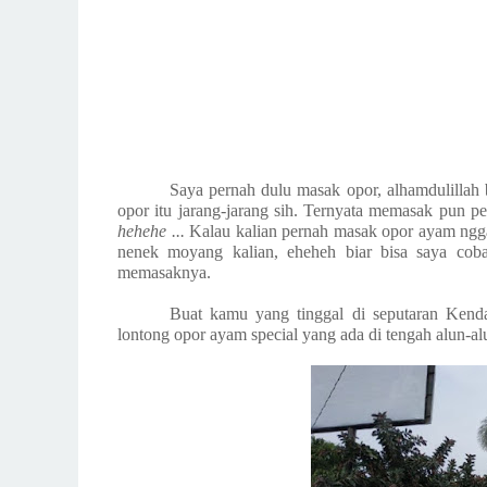
Saya pernah dulu masak opor, alhamdulillah b
opor itu jarang-jarang sih. Ternyata memasak pun per
hehehe ...
Kalau kalian pernah masak opor ayam ngga
nenek moyang kalian, eheheh biar bisa saya coba.
memasaknya.
Buat kamu yang tinggal di seputaran Kend
lontong opor ayam special yang ada di tengah alun-a