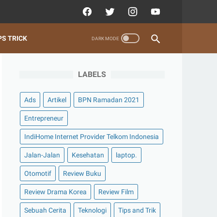
PS TRICK
LABELS
Ads
Artikel
BPN Ramadan 2021
Entrepreneur
IndiHome Internet Provider Telkom Indonesia
Jalan-Jalan
Kesehatan
laptop.
Otomotif
Review Buku
Review Drama Korea
Review Film
Sebuah Cerita
Teknologi
Tips and Trik