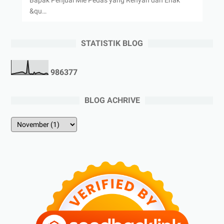
&qu…
STATISTIK BLOG
9
8
6
3
7
7
BLOG ACHRIVE