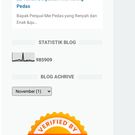
Pedas
Bapak Penjual Mie Pedas yang Renyah dan
Enak &qu…
STATISTIK BLOG
9
8
5
9
0
9
BLOG ACHRIVE