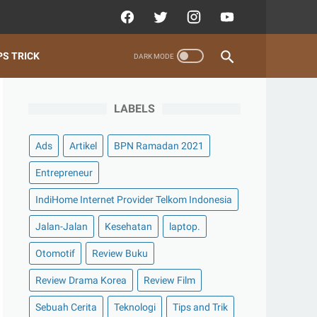
PS TRICK
LABELS
Ads
Artikel
BPN Ramadan 2021
Entrepreneur
IndiHome Internet Provider Telkom Indonesia
Jalan-Jalan
Kesehatan
laptop.
Otomotif
Review Buku
Review Drama Korea
Review Film
Sebuah Cerita
Teknologi
Tips and Trik