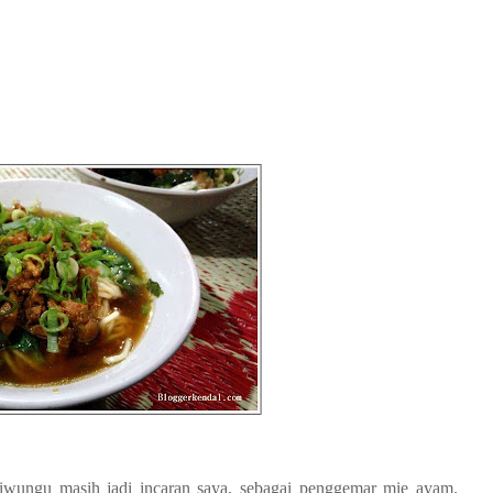
liwungu masih jadi incaran saya, sebagai penggemar mie ayam.