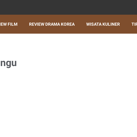
IEW FILM
REVIEW DRAMA KOREA
WISATA KULINER
TI
ungu